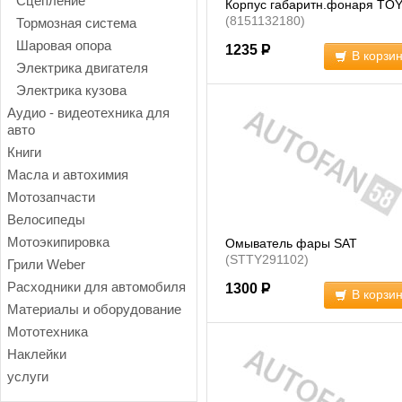
Сцепление
Корпус габаритн.фонаря TO
(8151132180)
Тормозная система
Шаровая опора
1235
Р
В корзи
Электрика двигателя
Электрика кузова
Аудио - видеотехника для
авто
Книги
Масла и автохимия
Мотозапчасти
Велосипеды
Мотоэкипировка
Омыватель фары SAT
(STTY291102)
Грили Weber
Расходники для автомобиля
1300
Р
В корзи
Материалы и оборудование
Мототехника
Наклейки
услуги