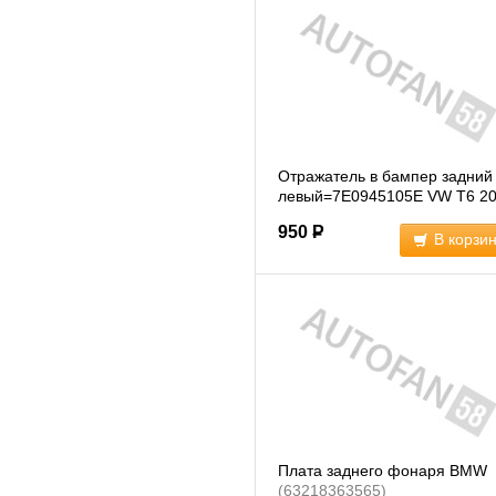
Отражатель в бампер задний
левый=7E0945105E VW T6 20
>
(ST1040027)
950
Р
В корзи
Плата заднего фонаря BMW
(63218363565)