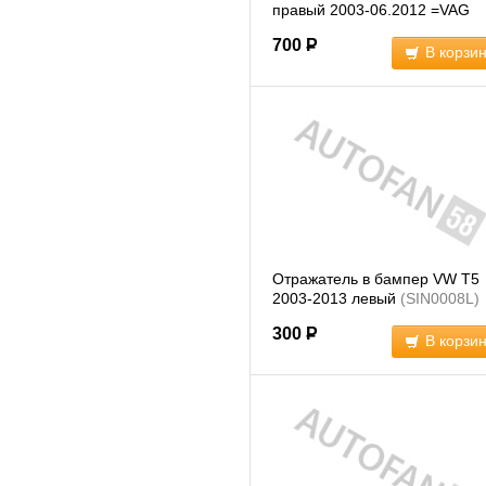
правый 2003-06.2012 =VAG
7E0945106C
(7E0945106)
700
Р
В корзи
Отражатель в бампер VW T5
2003-2013 левый
(SIN0008L)
300
Р
В корзи