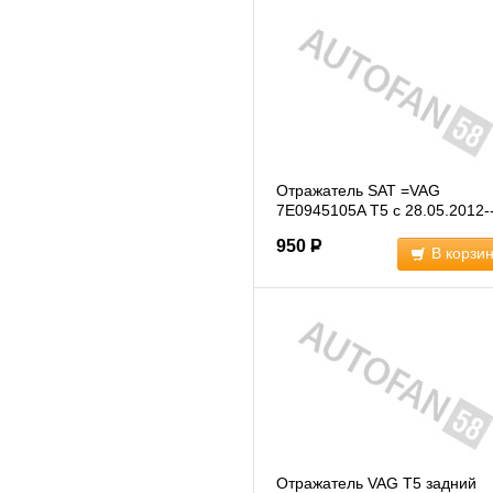
Отражатель SAT =VAG
7E0945105A T5 с 28.05.2012-
с распашными
(ST4412904L)
950
Р
В корзи
Отражатель VAG T5 задний