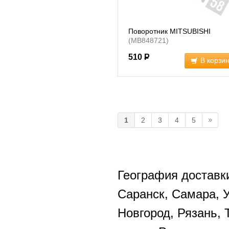
Поворотник MITSUBISHI
(MB848721)
510
Р
В корзи
1
2
3
4
5
География доставки
Саранск, Самара, 
Новгород, Рязань, 