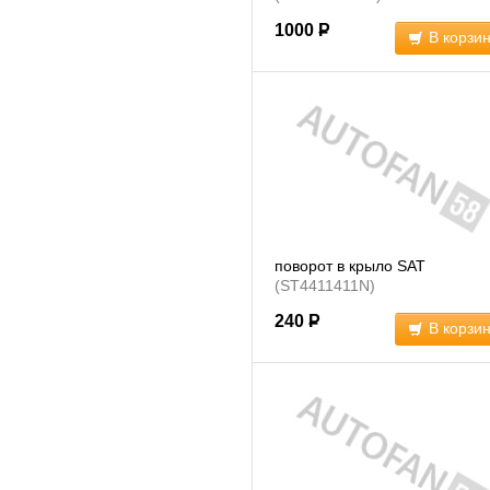
1000
Р
В корзи
поворот в крыло SAT
(ST4411411N)
240
Р
В корзи