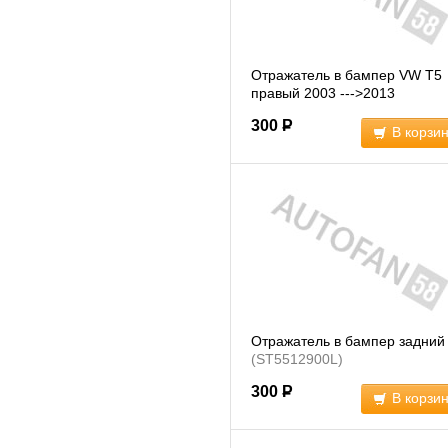
Отражатель в бампер VW T5
правый 2003 --->2013
(BSG90806003)
300
Р
В корзи
Отражатель в бампер задний
(ST5512900L)
300
Р
В корзи