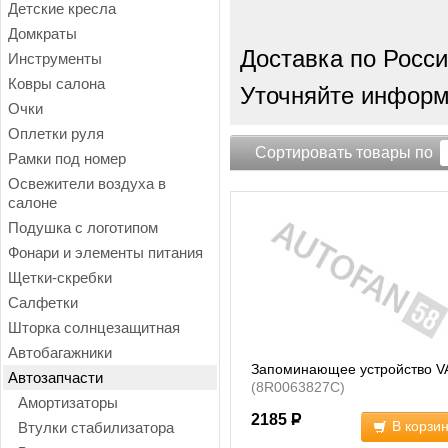
Детские кресла
Домкраты
Доставка по Росси
Инструменты
Ковры салона
Уточняйте информа
Очки
Оплетки руля
Сортировать товары по
Рамки под номер
Освежители воздуха в
салоне
Подушка с логотипом
Фонари и элементы питания
Щетки-скребки
Салфетки
Шторка солнцезащитная
Автобагажники
Запоминающее устройство 
Автозапчасти
(8R0063827C)
Амортизаторы
2185
Р
В корзи
Втулки стабилизатора