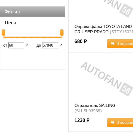
Фильтр
Цена
Оправа фары TOYOTA LAND
CRUISER PRADO
(STTY1502
680
Р
В корзи
от
Р
до
Р
Отражатель SAILING
(SLLSL93939)
1230
Р
В корзи