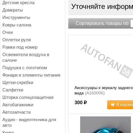
Детские кресла
Уточняйте информа
Домкраты
Инструменты
Сортировать товары по
Ковры салона
Очки
Оплетки руля
Рамки под номер
Освежители воздуха в
салоне
Подушка с логотипом
Фонари и элементы питания
Щетки-скребки
Аксессуары к зеркалу заднего
Салфетки
вида
(A160006)
Шторка солнцезащитная
300
Р
Автобагажники
В корзи
Автозапчасти
Аудио - видеотехника для
авто
Книги