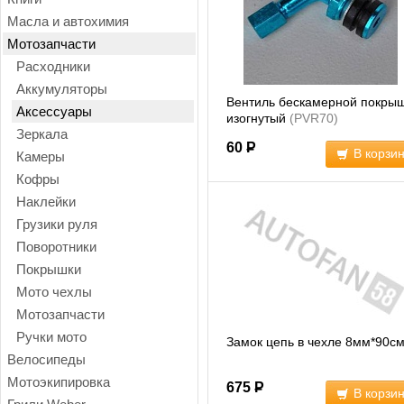
Масла и автохимия
Мотозапчасти
Расходники
Аккумуляторы
Вентиль бескамерной покры
Аксессуары
изогнутый
(PVR70)
Зеркала
60
Р
В корзи
Камеры
Кофры
Наклейки
Грузики руля
Поворотники
Покрышки
Мото чехлы
Мотозапчасти
Ручки мото
Замок цепь в чехле 8мм*90с
Велосипеды
Мотоэкипировка
675
Р
В корзи