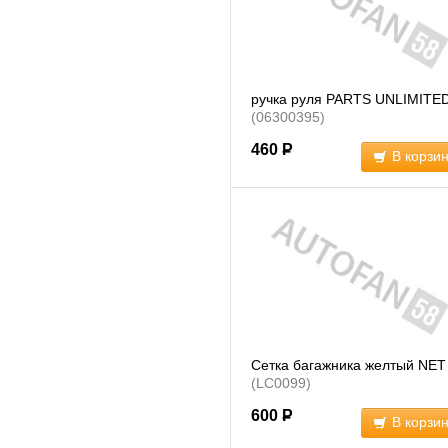
ручка руля PARTS UNLIMITE
(06300395)
460
Р
В корзи
Сетка багажника желтый NET
(LC0099)
600
Р
В корзи