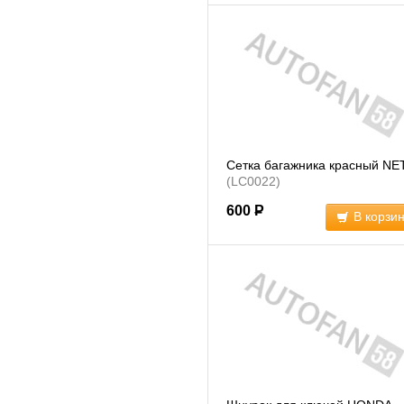
Сетка багажника красный NE
(LC0022)
600
Р
В корзи