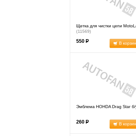
Щетка для чистки цепи Moto
(11569)
550
Р
В корзи
Эмблема HOHDA Drag Star б/
260
Р
В корзи