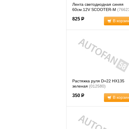
Лента светодиодная синяя
60см.12V SCOOTER-M
(7662
825
Р
В корзи
Растяжка руля D=22 HX135
зеленая
(012580)
350
Р
В корзи