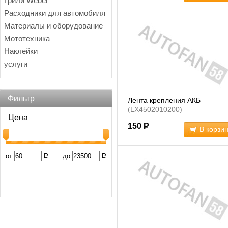
Грили Weber
Расходники для автомобиля
Материалы и оборудование
Мототехника
Наклейки
услуги
Фильтр
Лента крепления АКБ
(LX4502010200)
Цена
150
Р
В корзи
от
Р
до
Р