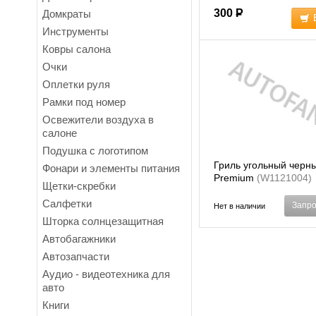
300
Р
Домкраты
Инструменты
Ковры салона
Очки
Оплетки руля
Рамки под номер
Освежители воздуха в
салоне
Подушка с логотипом
Гриль угольный черн
Фонари и элементы питания
Premium
(W1121004)
Щетки-скребки
Салфетки
Запро
Нет в наличии
Шторка солнцезащитная
Автобагажники
Автозапчасти
Аудио - видеотехника для
авто
Книги