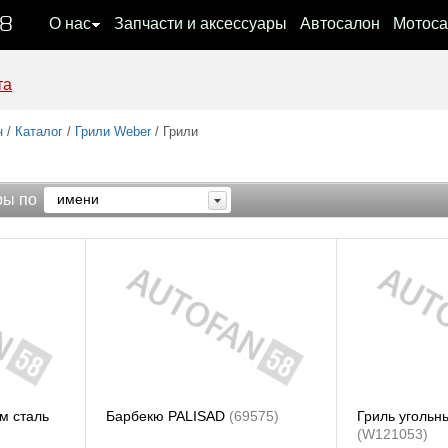
08
О нас
Запчасти и аксессуары
Автосалон
Мотоса
та
н
/
Каталог
/
Грили Weber
/ Грили
ры по
имени
м сталь
Барбекю PALISAD
(69575)
Гриль угольн
(W121053)