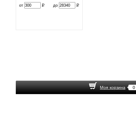
от
Р
до
Р
Моя корзина
0
© 2013 "Автофан"
© Продвижение —
НеВсем
Политика конфиденциальности
Обработка персональных данных