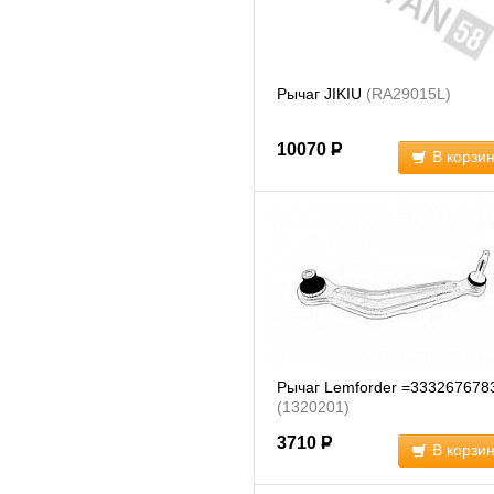
Рычаг JIKIU
(RA29015L)
10070
Р
В корзи
Рычаг Lemforder =333267678
(1320201)
3710
Р
В корзи