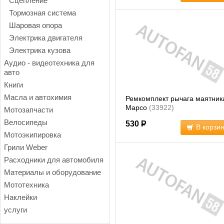
Сцепление
Тормозная система
Шаровая опора
Электрика двигателя
Электрика кузова
Аудио - видеотехника для
авто
Книги
Масла и автохимия
Ремкомплект рычага маятник
Mapco
(33922)
Мотозапчасти
Велосипеды
530
Р
В корзи
Мотоэкипировка
Грили Weber
Расходники для автомобиля
Материалы и оборудование
Мототехника
Наклейки
услуги