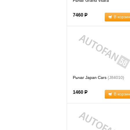
Рычаг Grand Vitara
7460
Р
В корзи
Рычаг Japan Cars
(J84010)
1460
Р
В корзи