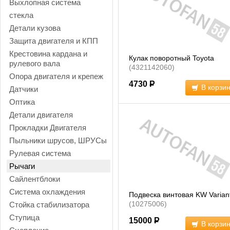
Выхлопная система
стекла
Детали кузова
Защита двигателя и КПП
Крестовина кардана и
Кулак поворотный Toyota
рулевого вала
(4321142060)
Опора двигателя и крепеж
4730
Р
В корзи
Датчики
Оптика
Детали двигателя
Прокладки Двигателя
Пыльники шрусов, ШРУСы
Рулевая система
Рычаги
Сайлентблоки
Система охлаждения
Подвеска винтовая KW Varian
(10275006)
Стойка стабилизатора
Ступица
15000
Р
В корзи