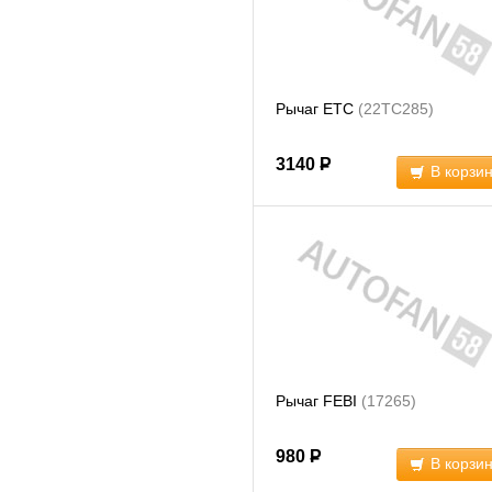
Рычаг ETC
(22TC285)
3140
Р
В корзи
Рычаг FEBI
(17265)
980
Р
В корзи