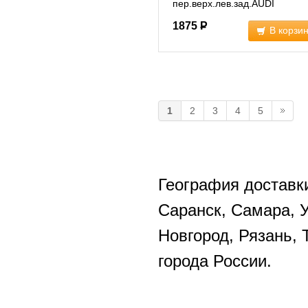
пер.верх.лев.зад.AUDI
A4,A6,A8/VW PASSAT 4D0407
1875
Р
(2103001 )
В корзи
1
2
3
4
5
География доставки
Саранск, Самара, 
Новгород, Рязань, 
города России.