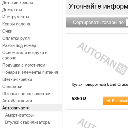
Детские кресла
Уточняйте информа
Домкраты
Инструменты
Сортировать товары по
Ковры салона
Очки
Оплетки руля
Рамки под номер
Освежители воздуха в
салоне
Подушка с логотипом
Фонари и элементы питания
Щетки-скребки
Кулак поворотный Land Cruse
Салфетки
Шторка солнцезащитная
5850
Р
Автобагажники
В корзи
Автозапчасти
Амортизаторы
Втулки стабилизатора