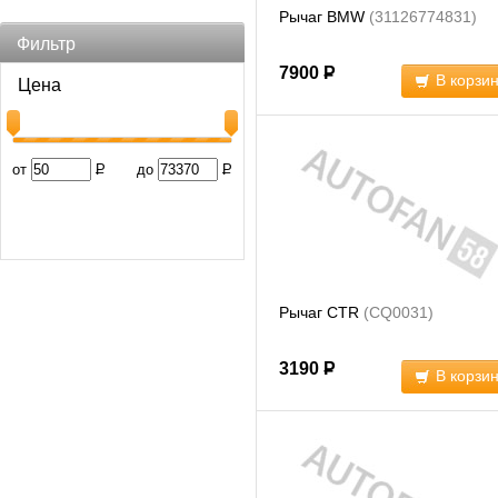
Рычаг BMW
(31126774831)
Фильтр
7900
Р
В корзи
Цена
от
Р
до
Р
Рычаг CTR
(CQ0031)
3190
Р
В корзи