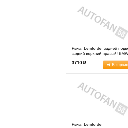
Рычаг Lemforder задней подв
задний верхний правый! BM
all 95>33326767832=3332109
3710
Р
(1320301)
В корзи
Рычаг Lemforder