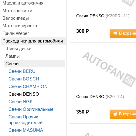
Масла и автохимия
Мотозапчасти
Свеча DENSO
(K20PRU11)
Велосипеды
Мотоэкипировка
300
Р
Грили Weber
В корзи
Расходники для автомобиля
Шины диски
Лампы
Свечи
Свечи BERU
Свечи BOSCH
Свечи CHAMPION
Свечи DENSO
Свеча DENSO
(K20TT4)
Свечи NGK
Свечи Оригинальные
350
Р
В корзи
Свечи Прочих
производителей
Свечи MASUMA