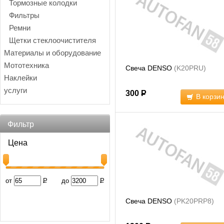
Тормозные колодки
Фильтры
Ремни
Щетки стеклоочистителя
Материалы и оборудование
Мототехника
Свеча DENSO
(K20PRU)
Наклейки
услуги
300
Р
В корзи
Фильтр
Цена
от
Р
до
Р
Свеча DENSO
(PK20PRP8)