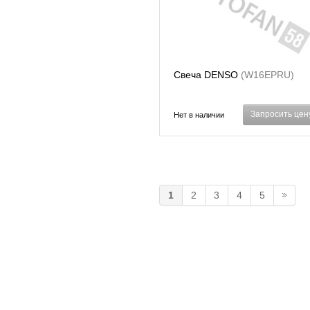
Свеча DENSO
(W16EPRU)
Запросить цен
Нет в наличии
1
2
3
4
5