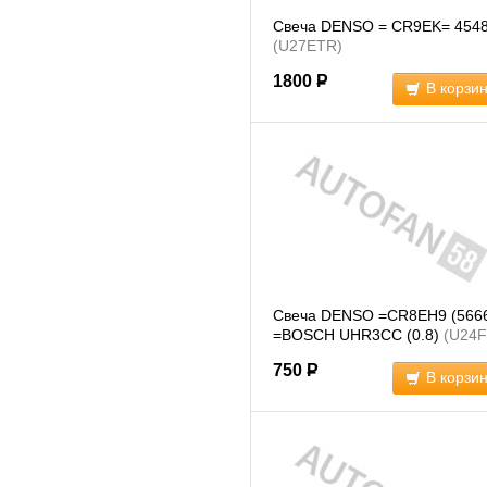
Свеча DENSO = CR9EK= 454
(U27ETR)
1800
Р
В корзи
Свеча DENSO =CR8EH9 (566
=BOSCH UHR3CC (0.8)
(U24F
750
Р
В корзи