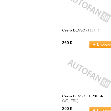
Свеча DENSO
(T16TT)
360
Р
В корзи
Свеча DENSO = BR8HSA
(W24FRL)
200
Р
В корзи