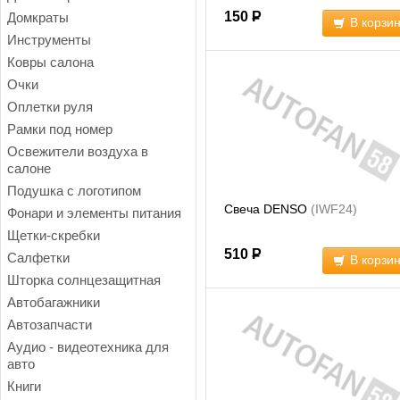
150
Р
Домкраты
В корзи
Инструменты
Ковры салона
Очки
Оплетки руля
Рамки под номер
Освежители воздуха в
салоне
Подушка с логотипом
Свеча DENSO
(IWF24)
Фонари и элементы питания
Щетки-скребки
510
Р
Салфетки
В корзи
Шторка солнцезащитная
Автобагажники
Автозапчасти
Аудио - видеотехника для
авто
Книги