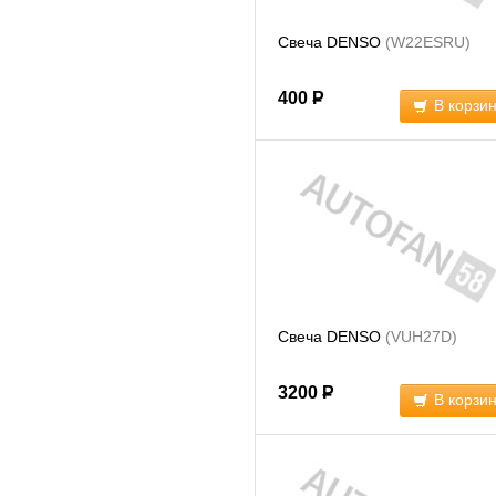
Свеча DENSO
(W22ESRU)
400
Р
В корзи
Свеча DENSO
(VUH27D)
3200
Р
В корзи