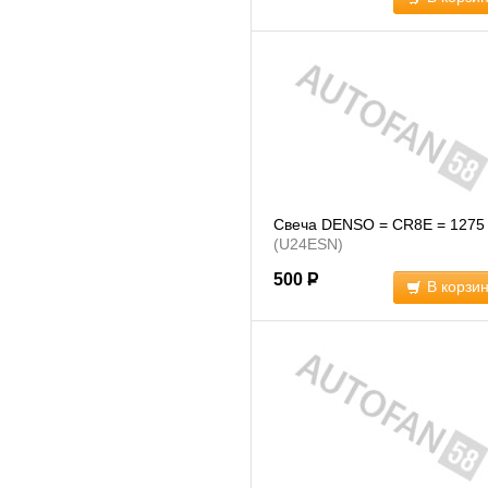
Свеча DENSO = CR8E = 1275
(U24ESN)
500
Р
В корзи