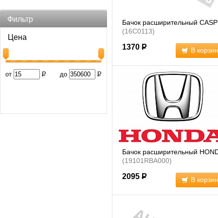
Фильтр
Бачок расширительный CASP
(16C0113)
Цена
1370
Р
В корзи
от
Р
до
Р
Бачок расширительный HON
(19101RBA000)
2095
Р
В корзи