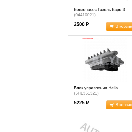
Бензонасос Газель Евро 3
(04410021)
2500
Р
В корзи
Блок управления Hella
(5HL351321)
5225
Р
В корзи