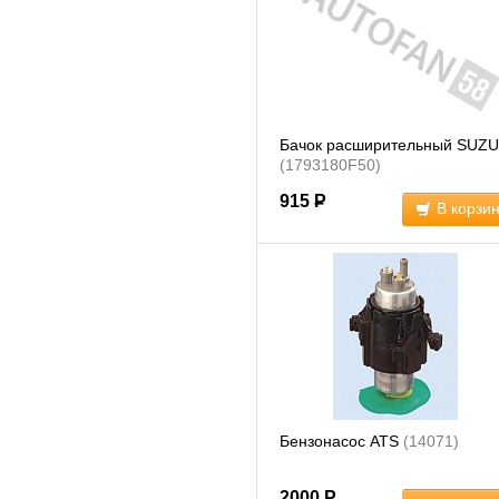
Бачок расширительный SUZU
(1793180F50)
915
Р
В корзи
Бензонасос ATS
(14071)
2000
Р