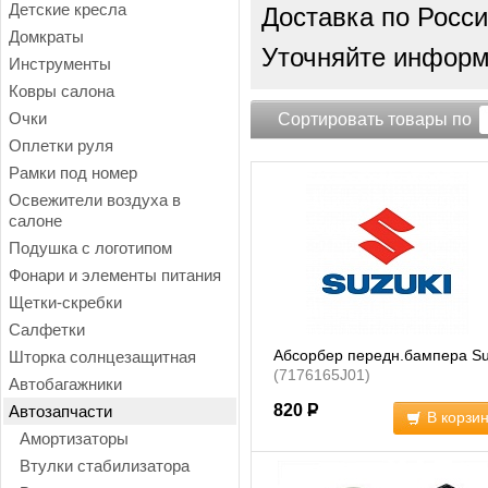
Детские кресла
Доставка по Росси
Домкраты
Уточняйте информа
Инструменты
Ковры салона
Очки
Сортировать товары по
Оплетки руля
Рамки под номер
Освежители воздуха в
салоне
Подушка с логотипом
Фонари и элементы питания
Щетки-скребки
Салфетки
Абсорбер передн.бампера Su
Шторка солнцезащитная
(7176165J01)
Автобагажники
820
Р
Автозапчасти
В корзи
Амортизаторы
Втулки стабилизатора