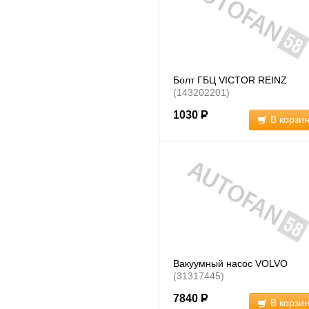
Болт ГБЦ VICTOR REINZ
(143202201)
1030
Р
В корзи
Вакуумный насос VOLVO
(31317445)
7840
Р
В корзи