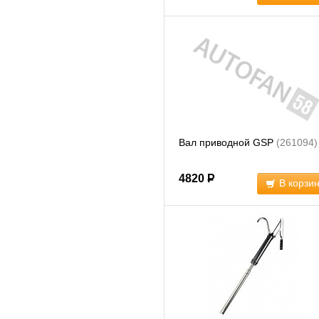
Вал приводной GSP
(261094)
4820
Р
В корзи