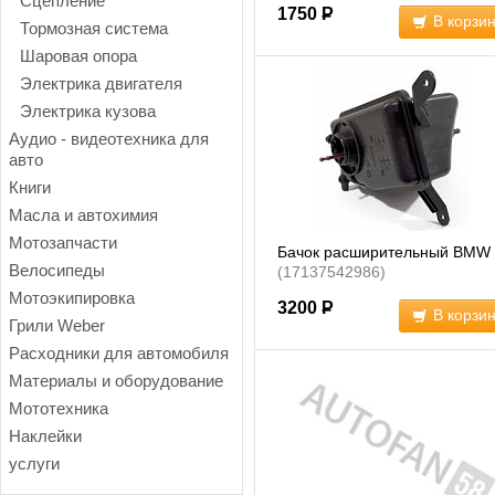
Сцепление
1750
Р
В корзи
Тормозная система
Шаровая опора
Электрика двигателя
Электрика кузова
Аудио - видеотехника для
авто
Книги
Масла и автохимия
Мотозапчасти
Бачок расширительный BMW
Велосипеды
(17137542986)
Мотоэкипировка
3200
Р
В корзи
Грили Weber
Расходники для автомобиля
Материалы и оборудование
Мототехника
Наклейки
услуги