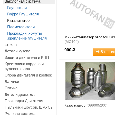
Выхлопная система
Глушители
Гофра Глушителя
Катализатор
Пламегасители
Прокладки ,хомуты
Миникатализатор угловой CB
,крепление глушителя
(MC104)
стекла
900
Р
Детали кузова
В корзи
Защита двигателя и КПП
Крестовина кардана и
рулевого вала
Опора двигателя и крепеж
Датчики
Оптика
Детали двигателя
Прокладки Двигателя
Катализатор
(099005200)
Пыльники шрусов, ШРУСы
Рулевая система