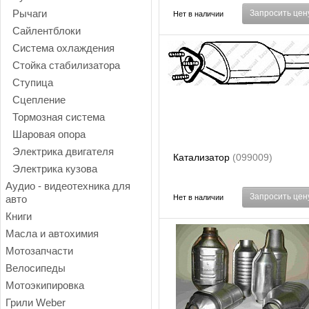
Рычаги
Запросить цен
Нет в наличии
Сайлентблоки
Система охлаждения
Стойка стабилизатора
Ступица
Сцепление
Тормозная система
Шаровая опора
Электрика двигателя
Катализатор
(099009)
Электрика кузова
Аудио - видеотехника для
Запросить цен
авто
Нет в наличии
Книги
Масла и автохимия
Мотозапчасти
Велосипеды
Мотоэкипировка
Грили Weber