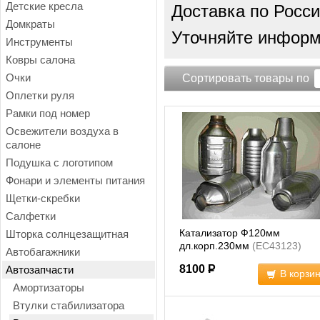
Детские кресла
Доставка по Росси
Домкраты
Уточняйте информа
Инструменты
Ковры салона
Очки
Сортировать товары по
Оплетки руля
Рамки под номер
Освежители воздуха в
салоне
Подушка с логотипом
Фонари и элементы питания
Щетки-скребки
Салфетки
Катализатор Ф120мм
Шторка солнцезащитная
дл.корп.230мм
(EC43123)
Автобагажники
8100
Р
Автозапчасти
В корзи
Амортизаторы
Втулки стабилизатора