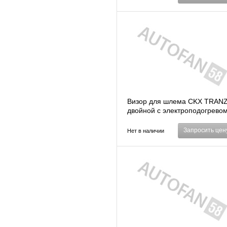
Визор для шлема CKX TRAN
двойной с электроподогрево
(114680)
Запросить цен
Нет в наличии