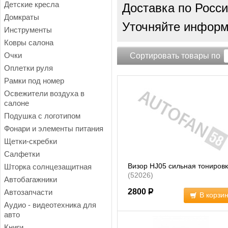
Детские кресла
Доставка по Росси
Домкраты
Уточняйте информа
Инструменты
Ковры салона
Очки
Сортировать товары по
Оплетки руля
Рамки под номер
Освежители воздуха в
салоне
Подушка с логотипом
Фонари и элементы питания
Щетки-скребки
Салфетки
Визор HJ05 сильная тониров
Шторка солнцезащитная
(52026)
Автобагажники
2800
Р
Автозапчасти
В корзи
Аудио - видеотехника для
авто
Книги