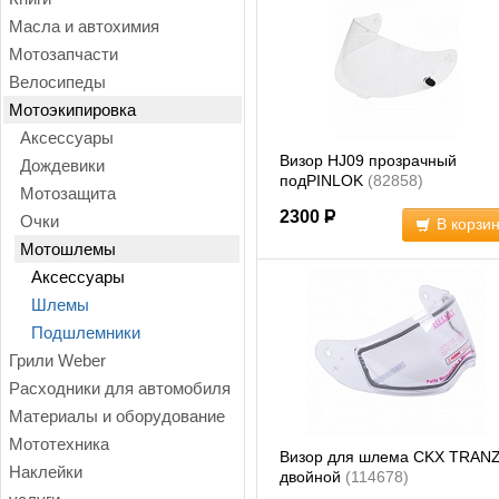
Масла и автохимия
Мотозапчасти
Велосипеды
Мотоэкипировка
Аксессуары
Визор HJ09 прозрачный
Дождевики
подPINLOK
(82858)
Мотозащита
2300
Р
Очки
В корзи
Мотошлемы
Аксессуары
Шлемы
Подшлемники
Грили Weber
Расходники для автомобиля
Материалы и оборудование
Мототехника
Визор для шлема CKX TRAN
Наклейки
двойной
(114678)