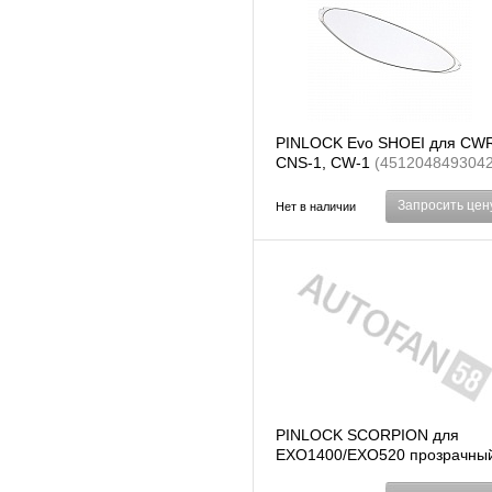
PINLOCK Evo SHOEI для CWR
CNS-1, CW-1
(4512048493042
Запросить цен
Нет в наличии
PINLOCK SCORPION для
EXO1400/EXO520 прозрачны
(EXO520)