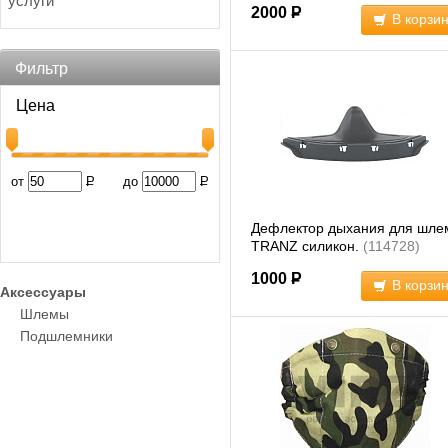
услуги
2000
Р
В корзи
Фильтр
Цена
от
Р
до
Р
Дефлектор дыхания для шле
TRANZ силикон.
(114728)
1000
Р
В корзи
Аксессуары
Шлемы
Подшлемники