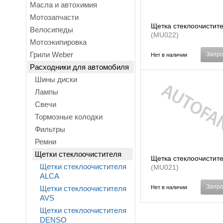
Масла и автохимия
Мотозапчасти
Щетка стеклоочисти
Велосипеды
(MU022)
Мотоэкипировка
Грили Weber
Запро
Нет в наличии
Расходники для автомобиля
Шины диски
Лампы
Свечи
Тормозные колодки
Фильтры
Ремни
Щетки стеклоочистителя
Щетка стеклоочисти
Щетки стеклоочистителя
(MU021)
ALCA
Запро
Щетки стеклоочистителя
Нет в наличии
AVS
Щетки стеклоочистителя
DENSO