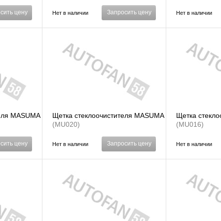
сить цену
Запросить цену
Нет в наличии
Нет в наличии
теля MASUMA
Щетка стеклоочистителя MASUMA
Щетка стекл
(MU020)
(MU016)
сить цену
Запросить цену
Нет в наличии
Нет в наличии