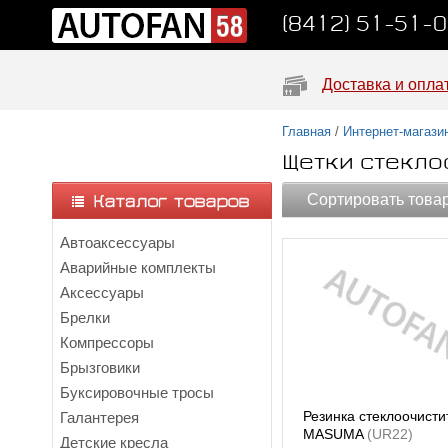
(8412) 51-51-
Доставка и опла
Главная
/
Интернет-магази
Щетки стекло
Сортировать това
Автоаксессуары
Аварийные комплекты
Аксессуары
Брелки
Компрессоры
Брызговики
Буксировочные тросы
Резинка стеклоочисти
Галантерея
MASUMA
(UR22)
Детские кресла