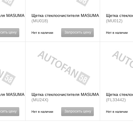
теля MASUMA
Щетка стеклоочистителя MASUMA
Щетка стекл
(MU018)
(MU012)
сить цену
Запросить цену
Нет в наличии
Нет в наличии
теля MASUMA
Щетка стеклоочистителя MASUMA
Щетка стекл
(MU24X)
(FL33442)
сить цену
Запросить цену
Нет в наличии
Нет в наличии