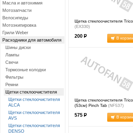
Масла и автохимия
Мотозапчасти
Велосипеды
Щетка стеклоочистителя Trico
Мотоэкипировка
(EX330)
Грили Weber
200
Р
В корзи
Расходники для автомобиля
Шины диски
Лампы
Свечи
Тормозные колодки
Фильтры
Ремни
Щетки стеклоочистителя
Щетки стеклоочистителя
Щетка стеклоочистителя Trico
ALCA
(53см) Pinch Tab
(NF537)
Щетки стеклоочистителя
575
Р
В корзи
AVS
Щетки стеклоочистителя
DENSO