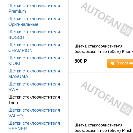
Щетки стеклоочистителя
Premium
Щетки стеклоочистителя
Оригинальные
Щетки стеклоочистителя
BOSCH
Щетки стеклоочистителя
Щетка стеклоочистителя
CHAMPION
бескаркасн.Trico (50см) Кноп
22мм
(NF509)
Щетки стеклоочистителя
500
Р
В корзи
KIOKI
Щетки стеклоочистителя
MASUMA
Щетки стеклоочистителя
SWF
Щетки стеклоочистителя
Trico
Щетки стеклоочистителя
VALEO
Щетки стеклоочистителя
Щетка стеклоочистителя
HEYNER
бескаркасн.Trico (55см) Pinch