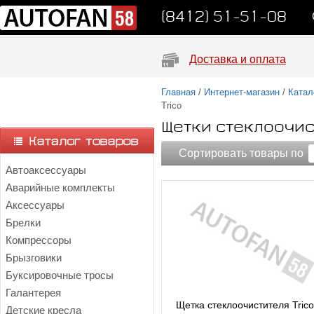
(8412) 51-51-08
Доставка и оплата
Главная
/
Интернет-магазин
/
Катал
Trico
Щетки стеклоочист
Сортировать товары по
Автоаксессуары
Аварийные комплекты
Аксессуары
Брелки
Компрессоры
Брызговики
Буксировочные тросы
Галантерея
Щетка стеклоочистителя Trico
Детские кресла