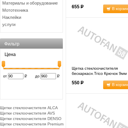
(NF557)
Материалы и оборудование
655
Р
В корзи
Мототехника
Наклейки
услуги
Фильтр
Цена
Щетка стеклоочистителя
бескаркасн.Trico Крючок 9мм
от
Р
до
Р
(NF450)
550
Р
В корзи
Щетки стеклоочистителя ALCA
Щетки стеклоочистителя AVS
Щетки стеклоочистителя DENSO
Щетки стеклоочистителя Premium