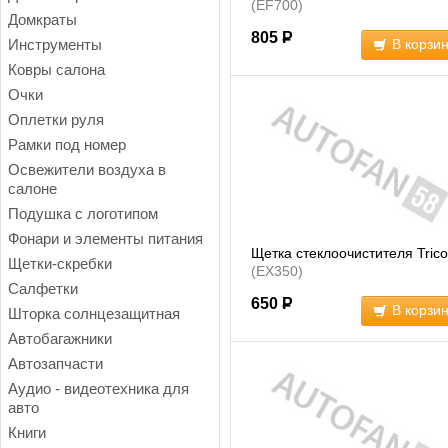
(EF700)
Домкраты
805
Р
Инструменты
В корзи
Ковры салона
Очки
Оплетки руля
Рамки под номер
Освежители воздуха в
салоне
Подушка с логотипом
Фонари и элементы питания
Щетка стеклоочистителя Trico
Щетки-скребки
(EX350)
Салфетки
650
Р
В корзи
Шторка солнцезащитная
Автобагажники
Автозапчасти
Аудио - видеотехника для
авто
Книги