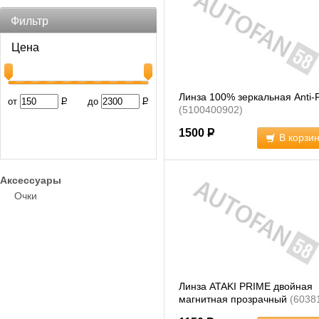
Фильтр
Цена
Линза 100% зеркальная Anti-
от
Р
до
Р
(5100400902)
1500
Р
В корзи
Аксессуары
Очки
Линза ATAKI PRIME двойная
магнитная прозрачный
(6038