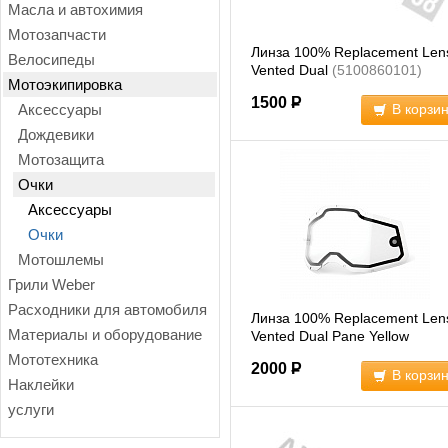
Масла и автохимия
Мотозапчасти
Линза 100% Replacement Len
Велосипеды
Vented Dual
(5100860101)
Мотоэкипировка
1500
Р
Аксессуары
В корзи
Дождевики
Мотозащита
Очки
Аксессуары
Очки
Мотошлемы
Грили Weber
Расходники для автомобиля
Линза 100% Replacement Len
Материалы и оборудование
Vented Dual Pane Yellow
(5100860801)
Мототехника
2000
Р
В корзи
Наклейки
услуги