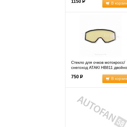
1150
Р
В корзи
Стекло для очков мотокросс/
снегоход ATAKI HB811 двойн
(6036175)
750
Р
В корзи