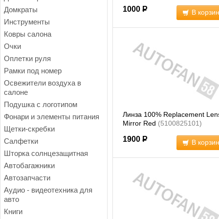
1000
Р
Домкраты
В корзи
Инструменты
Ковры салона
Очки
Оплетки руля
Рамки под номер
Освежители воздуха в
салоне
Подушка с логотипом
Линза 100% Replacement Len
Фонари и элементы питания
Mirror Red
(5100825101)
Щетки-скребки
1900
Р
Салфетки
В корзи
Шторка солнцезащитная
Автобагажники
Автозапчасти
Аудио - видеотехника для
авто
Книги