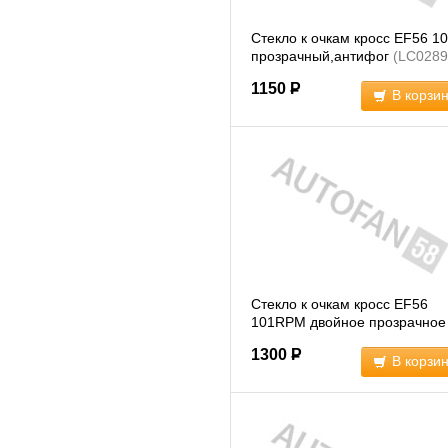
Стекло к очкам кросс EF56 1
прозрачный,антифог
(LC0289
1150
Р
В корзи
Стекло к очкам кросс EF56
101RPM двойное прозрачное
(LC0285)
1300
Р
В корзи