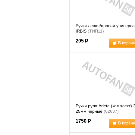
Ручки левая/правая универса
IRBIS
(ТИП11)
205
Р
В корзи
Ручки руля Ariete (комплект) 
25мм черные
(02637)
1750
Р
В корзи