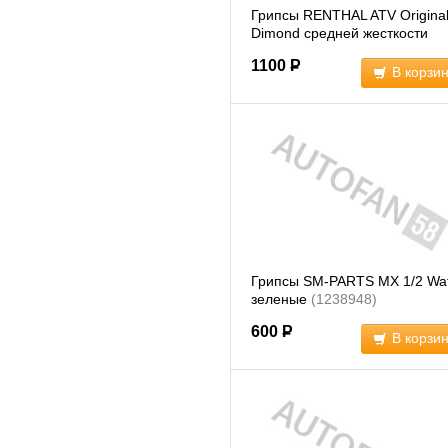
Грипсы RENTHAL ATV Original 
Dimond средней жесткости
(1239649)
1100
Р
В корзи
Грипсы SM-PARTS MX 1/2 Waf
зеленые
(1238948)
600
Р
В корзи