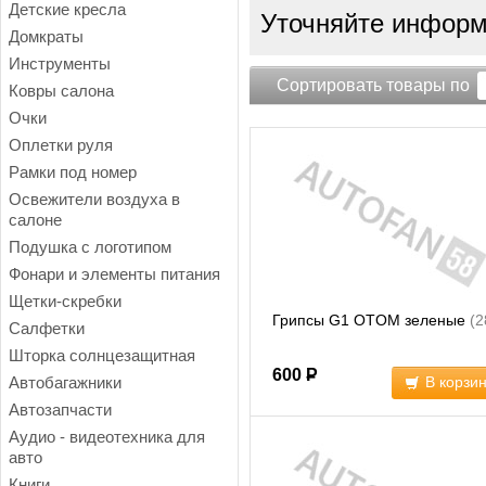
Детские кресла
Уточняйте информа
Домкраты
Инструменты
Сортировать товары по
Ковры салона
Очки
Оплетки руля
Рамки под номер
Освежители воздуха в
салоне
Подушка с логотипом
Фонари и элементы питания
Щетки-скребки
Грипсы G1 OTOM зеленые
(2
Салфетки
Шторка солнцезащитная
600
Р
Автобагажники
В корзи
Автозапчасти
Аудио - видеотехника для
авто
Книги