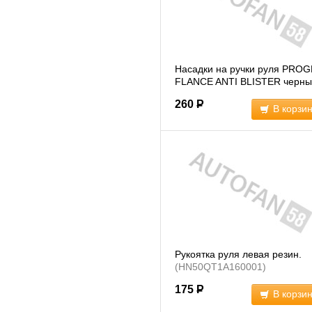
Насадки на ручки руля PROG
FLANCE ANTI BLISTER черн
(5002)
260
Р
В корзи
Рукоятка руля левая резин.
(HN50QT1A160001)
175
Р
В корзи