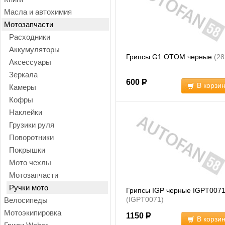
Масла и автохимия
Мотозапчасти
Расходники
Аккумуляторы
Грипсы G1 OTOM черные
(28
Аксессуары
Зеркала
600
Р
В корзи
Камеры
Кофры
Наклейки
Грузики руля
Поворотники
Покрышки
Мото чехлы
Мотозапчасти
Ручки мото
Грипсы IGP черные IGPT007
(IGPT0071)
Велосипеды
Мотоэкипировка
1150
Р
В корзи