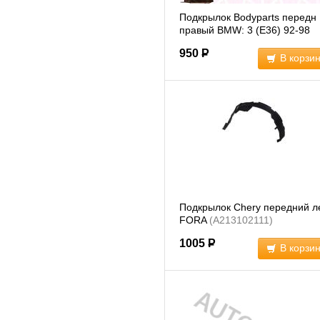
Подкрылок Bodyparts передн
правый BMW: 3 (E36) 92-98
(BME3691300R)
950
Р
В корзи
Подкрылок Chery передний л
FORA
(A213102111)
1005
Р
В корзи