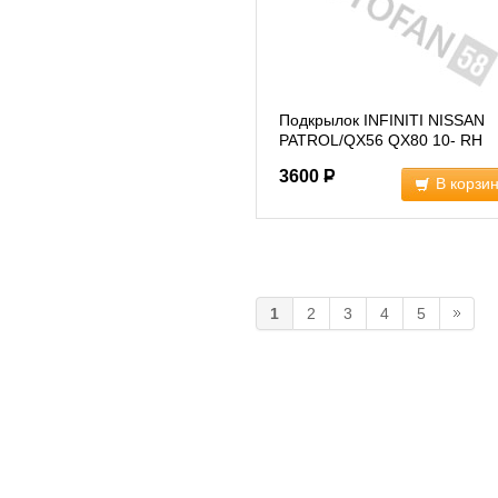
Подкрылок INFINITI NISSAN
PATROL/QX56 QX80 10- RH
(638401LA0A)
3600
Р
В корзи
1
2
3
4
5