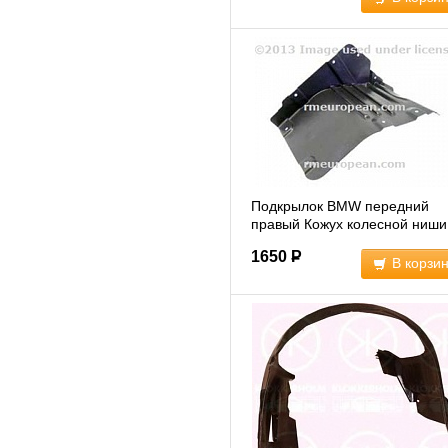
Подкрылок BMW передний
правый Кожух колесной ниши
нижний BMW 5' E60, LCI, E61
1650
Р
(51717050538)
В корзи