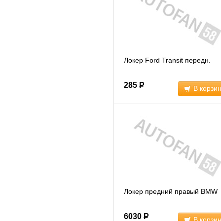
Локер Ford Transit передн.
285
Р
В корзи
Локер предний правый BMW
6030
Р
В корзи