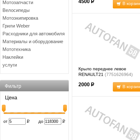
4500
Р
Мотозапчасти
В корзи
Велосипеды
Мотоэкипировка
Грили Weber
Расходники для автомобиля
Материалы и оборудование
Мототехника
Наклейки
услуги
Крыло переднее левое
RENAULT21
(7751626964)
2000
Р
Фильтр
В корзи
Цена
от
Р
до
Р