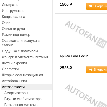
1560
Р
Домкраты
В корзи
Инструменты
Ковры салона
Очки
Оплетки руля
Рамки под номер
Освежители воздуха в
салоне
Подушка с логотипом
Крыло Ford Focus
Фонари и элементы питания
Щетки-скребки
2535
Р
Салфетки
В корзи
Шторка солнцезащитная
Автобагажники
Автозапчасти
Амортизаторы
Втулки стабилизатора
Выхлопная система