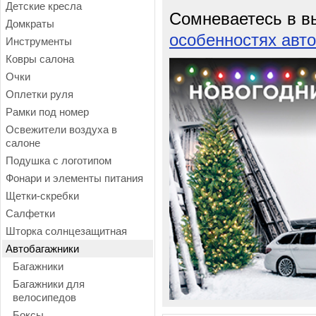
Детские кресла
Сомневаетесь в в
Домкраты
особенностях авт
Инструменты
Ковры салона
Очки
Оплетки руля
Рамки под номер
Освежители воздуха в
салоне
Подушка с логотипом
Фонари и элементы питания
Щетки-скребки
Салфетки
Шторка солнцезащитная
Автобагажники
Багажники
Багажники для
велосипедов
Боксы