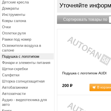
Детские кресла
Уточняйте информа
Домкраты
Инструменты
Сортировать товары по
Ковры салона
Очки
Оплетки руля
Рамки под номер
Освежители воздуха в
салоне
Подушка с логотипом
Фонари и элементы питания
Щетки-скребки
Подушка с логотипом AUDI
Салфетки
Шторка солнцезащитная
200
Р
Автобагажники
В корзи
Автозапчасти
Аудио - видеотехника для
авто
Книги