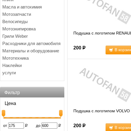
Масла и автохимия
Мотозапчасти
Велосипеды
Мотоэкипировка
Подушка с логотипом RENAU
Грили Weber
Расходники для автомобиля
200
Р
В корзи
Материалы и оборудование
Мототехника
Наклейки
услуги
Фильтр
Цена
Подушка с логотипом VOLVO
200
Р
от
Р
до
Р
В корзи