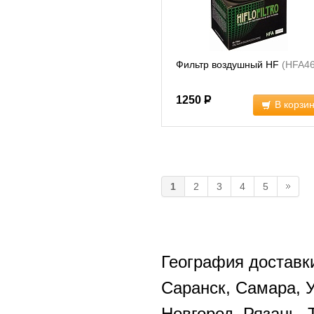
Фильтр воздушный HF
(HFA46
1250
Р
В корзи
1
2
3
4
5
География доставки
Саранск, Самара, 