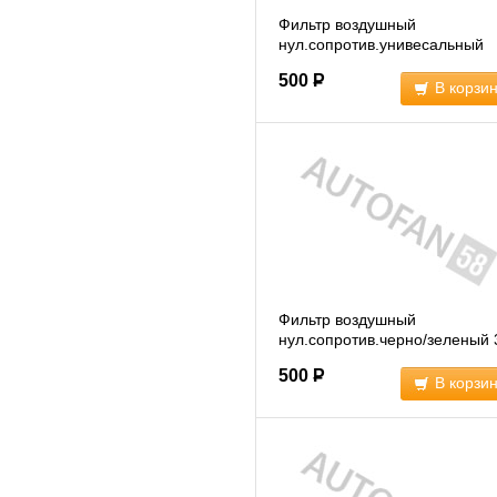
Фильтр воздушный
нул.сопротив.унивесальный
D=28/35/42/45
(009819)
500
Р
В корзи
Фильтр воздушный
нул.сопротив.черно/зеленый
(011921)
500
Р
В корзи