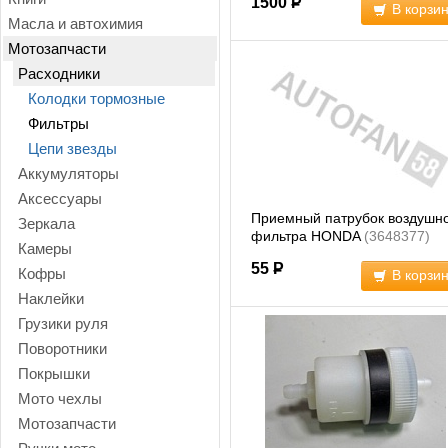
1500
Р
В корзи
Масла и автохимия
Мотозапчасти
Расходники
Колодки тормозные
Фильтры
Цепи звезды
Аккумуляторы
Аксессуары
Приемный патрубок воздушн
Зеркала
фильтра HONDA
(3648377)
Камеры
55
Р
Кофры
В корзи
Наклейки
Грузики руля
Поворотники
Покрышки
Мото чехлы
Мотозапчасти