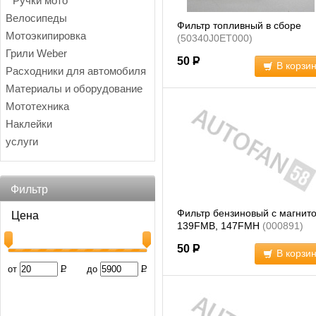
Ручки мото
Велосипеды
Фильтр топливный в сборе
Мотоэкипировка
(50340J0ET000)
Грили Weber
50
Р
В корзи
Расходники для автомобиля
Материалы и оборудование
Мототехника
Наклейки
услуги
Фильтр
Фильтр бензиновый с магнит
Цена
139FMB, 147FMH
(000891)
50
Р
В корзи
от
Р
до
Р