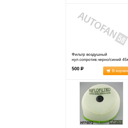
Фильтр воздушный
нул.сопротив.черно/синий 4
(011920)
500
Р
В корзи