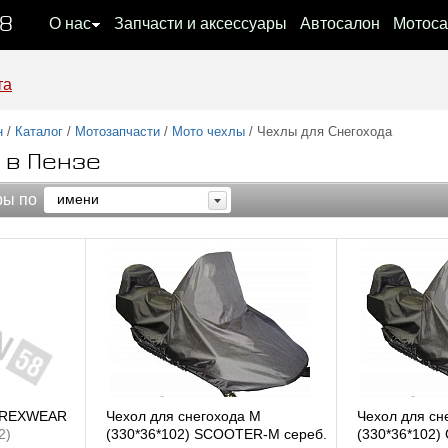
08
О нас
Запчасти и аксессуары
Автосалон
Мотоса
та
н
/
Каталог
/
Мотозапчасти
/
Мото чехлы
/ Чехлы для Снегохода
 в Пензе
ры по
имени
а REXWEAR
Чехол для снегохода M
Чехол для сн
2)
(330*36*102) SCOOTER-M сереб.
(330*36*102) 