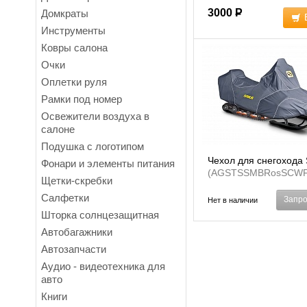
3000
Р
Домкраты
Инструменты
Ковры салона
Очки
Оплетки руля
Рамки под номер
Освежители воздуха в
салоне
Подушка с логотипом
Чехол для снегохода
Фонари и элементы питания
(AGSTSSMBRosSCWF
Щетки-скребки
Салфетки
Запро
Нет в наличии
Шторка солнцезащитная
Автобагажники
Автозапчасти
Аудио - видеотехника для
авто
Книги