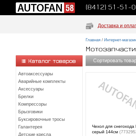
(8412) 51-51-
Доставка и опла
Главная
/
Интернет-магази
Мотозапчасти
Сортировать това
Автоаксессуары
Аварийные комплекты
Аксессуары
Брелки
Компрессоры
Брызговики
Буксировочные тросы
Чехол для снегоход
Галантерея
серый 144см
(773295
Детские кресла