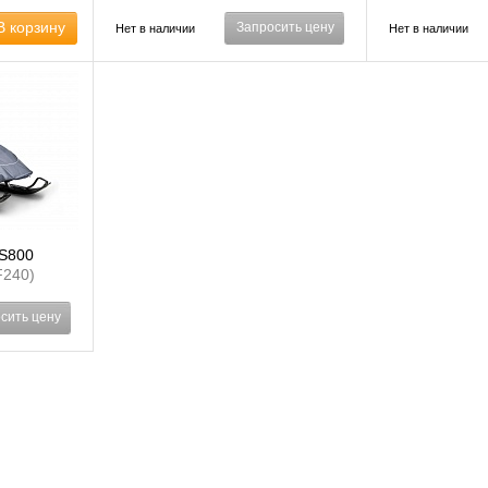
(7735464)
(1304)
В корзину
Запросить цену
Нет в наличии
Нет в наличии
 S800
240)
сить цену