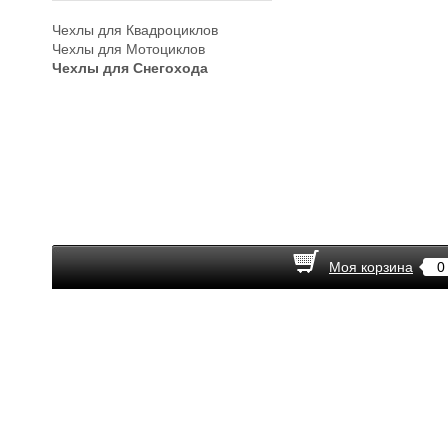
Чехлы для Квадроциклов
Чехлы для Мотоциклов
Чехлы для Снегохода
Моя корзина
0
© 2013 "Автофан"
© Продвижение —
НеВсем
Политика конфиденциальности
Обработка персональных данных