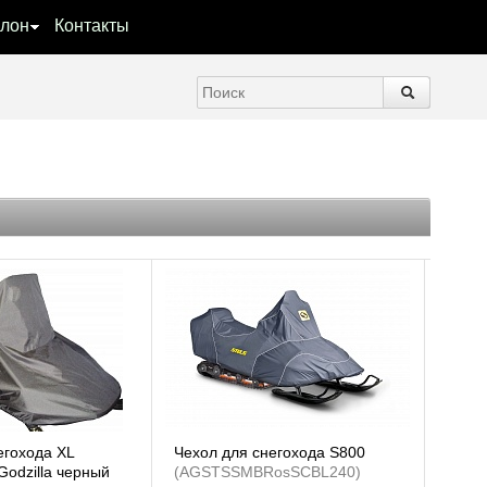
лон
Контакты
егохода XL
Чехол для снегохода S800
Godzilla черный
(AGSTSSMBRosSCBL240)